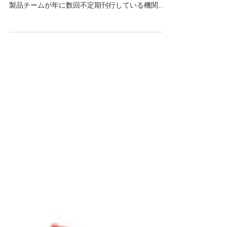
いつもSimpシリーズ製品サイトコラムをご覧いた
だきありがとうございます。本日はSimpシリーズ
製品チームが年に数回不定期刊行している機関紙
SimpNEWS の最新号（2025年2月号）をご紹介い
たします。