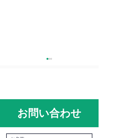
2025年 新年のご挨拶
【動画】Simp
お問い合わせ
製品CMのご紹