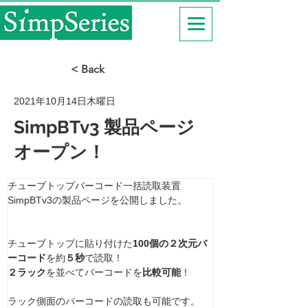
< Back
2021年10月14日木曜日
SimpBTv3 製品ページ
オープン！
チューブトップバーコード一括読取装置 
SimpBTv3の製品ページを公開しました。
チューブトップに貼り付けた
100個の２次元バ
ーコード
を約
５秒
で読取！
２ラック
を並べてバーコードを
比較可能
！
ラック側面のバーコードの読取も可能です。