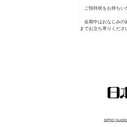
　ご招待状をお持ちい
　会期中はおなじみの
までお立ち寄りくださ
simp-supp