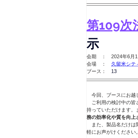
第109
示
会期　：　2024年6月
会場　：　
久留米シテ
ブース：　
13
　今回、ブースにお越
　ご利用の検討中の皆
持っていただけます。
務の効率化や質を向上
　また、製品名だけは
軽にお声がけください