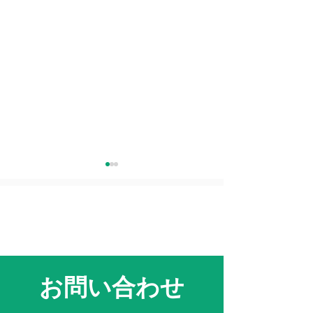
【動画】Simpチーム謹製
機関紙【SimpN
お問い合わせ
製品CMのご紹介
ご紹介～法医学
告号