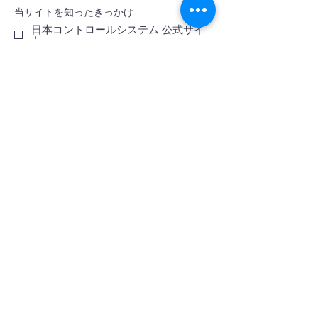
当サイトを知ったきっかけ
日本コントロールシステム 公式サイ
ト
知人・業者からの紹介
パンフレット
展示会、セミナー等
YouTube
検索エンジン
その他（お問い合わせ内容に記載して
ください）
送信
ライフサイエンスユニット
simp-support@nippon-control-system.co.jp