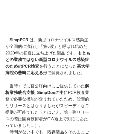
SimpPCR 
は、新型コロナウイルス感染症
が全国的に流行し「第○波」と呼ばれ始めた
2020年の初夏に立ち上げた製品です。
もとも
との業務ではない新型コロナ
ウイルス
感染症
のためのPCR検査
を行うことになった
某大学
病院の悲鳴に応える
形で開発されました。
　当時すでに官公庁向けに
ご提供
していた
解
析業務統合支援  
SimpDoc
の中にPCR検査業
務で必要な機能が含まれていたため、段階的
なリリースとはなりましたがスピーディなご
提供が可能でした（とはいえ、第一弾リリー
スの際は開発技術者がGW返上で対応にあた
っていました…）。
　時間がない中でも、既存製品をそのままご