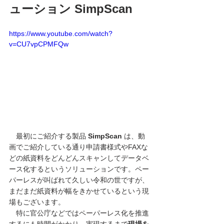
ューション SimpScan
https://www.youtube.com/watch?
v=CU7vpCPMFQw
　最初にご紹介する製品 
SimpScan 
は、動
画でご紹介している通り申請書様式やFAXな
どの紙資料をどんどんスキャンしてデータベ
ース化するというソリューションです。ペー
パーレスが叫ばれて久しい令和の世ですが、
まだまだ紙資料が幅をきかせているという現
場もございます。
　特に官公庁などではペーパーレス化を推進
するにも時間がかかり、実現するまで
現場を